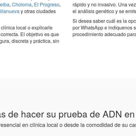
eiba
,
Choloma
,
El Progreso
,
rápido y no invasivo. Una vez
illanueva
y otras ciudades
el análisis genético y se emit
Si desea saber cuál es la op
línica local o explicarle
por WhatsApp e indíquenos s
orrecta. El objetivo es que
procedimiento adecuado para 
a, discreta y práctica, sin
s de hacer su prueba de ADN e
resencial en clínica local o desde la comodidad de su ca