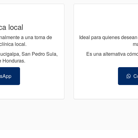
ca local
sonalmente a una toma de
Ideal para quienes desean 
ínica local.
ma
gucigalpa, San Pedro Sula,
Es una alternativa cómo
e Honduras.
tsApp
Co