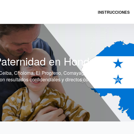
INSTRUCCIONES
aternidad en Honduras
Ceiba, Choloma, El Progreso, Comayagua, Puerto Cortés, Danlí
 resultados confidenciales y directos con el laboratorio.