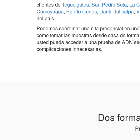
clientes de
Tegucigalpa
,
San Pedro Sula
,
La C
Comayagua
,
Puerto Cortés
,
Danlí
,
Juticalpa
,
V
del país.
Podemos coordinar una cita presencial en una c
cómo tomar las muestras desde casa de forma c
usted pueda acceder a una prueba de ADN segur
complicaciones innecesarias.
Dos forma
P