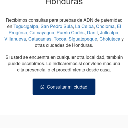
Honduras
Recibimos consultas para pruebas de ADN de paternidad
en
Tegucigalpa
,
San Pedro Sula
,
La Ceiba
,
Choloma
,
El
Progreso
,
Comayagua
,
Puerto Cortés
,
Danlí
,
Juticalpa
,
Villanueva
,
Catacamas
,
Tocoa
,
Siguatepeque
,
Choluteca
y
otras ciudades de Honduras.
Si usted se encuentra en cualquier otra localidad, también
puede escribirnos. Le indicaremos si conviene más una
cita presencial o el procedimiento desde casa.
Consultar mi ciudad