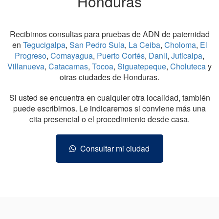
Honduras
Recibimos consultas para pruebas de ADN de paternidad
en
Tegucigalpa
,
San Pedro Sula
,
La Ceiba
,
Choloma
,
El
Progreso
,
Comayagua
,
Puerto Cortés
,
Danlí
,
Juticalpa
,
Villanueva
,
Catacamas
,
Tocoa
,
Siguatepeque
,
Choluteca
y
otras ciudades de Honduras.
Si usted se encuentra en cualquier otra localidad, también
puede escribirnos. Le indicaremos si conviene más una
cita presencial o el procedimiento desde casa.
Consultar mi ciudad