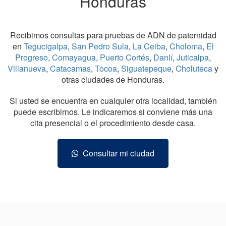
Honduras
Recibimos consultas para pruebas de ADN de paternidad
en
Tegucigalpa
,
San Pedro Sula
,
La Ceiba
,
Choloma
,
El
Progreso
,
Comayagua
,
Puerto Cortés
,
Danlí
,
Juticalpa
,
Villanueva
,
Catacamas
,
Tocoa
,
Siguatepeque
,
Choluteca
y
otras ciudades de Honduras.
Si usted se encuentra en cualquier otra localidad, también
puede escribirnos. Le indicaremos si conviene más una
cita presencial o el procedimiento desde casa.
Consultar mi ciudad