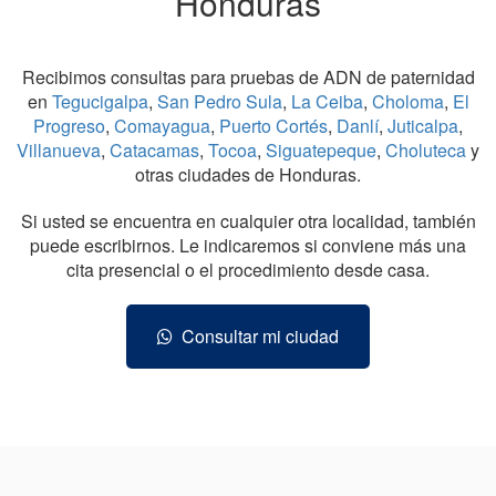
Honduras
Recibimos consultas para pruebas de ADN de paternidad
en
Tegucigalpa
,
San Pedro Sula
,
La Ceiba
,
Choloma
,
El
Progreso
,
Comayagua
,
Puerto Cortés
,
Danlí
,
Juticalpa
,
Villanueva
,
Catacamas
,
Tocoa
,
Siguatepeque
,
Choluteca
y
otras ciudades de Honduras.
Si usted se encuentra en cualquier otra localidad, también
puede escribirnos. Le indicaremos si conviene más una
cita presencial o el procedimiento desde casa.
Consultar mi ciudad