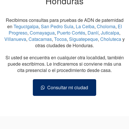
Honduras
Recibimos consultas para pruebas de ADN de paternidad
en
Tegucigalpa
,
San Pedro Sula
,
La Ceiba
,
Choloma
,
El
Progreso
,
Comayagua
,
Puerto Cortés
,
Danlí
,
Juticalpa
,
Villanueva
,
Catacamas
,
Tocoa
,
Siguatepeque
,
Choluteca
y
otras ciudades de Honduras.
Si usted se encuentra en cualquier otra localidad, también
puede escribirnos. Le indicaremos si conviene más una
cita presencial o el procedimiento desde casa.
Consultar mi ciudad