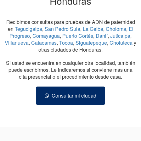
Honduras
Recibimos consultas para pruebas de ADN de paternidad
en
Tegucigalpa
,
San Pedro Sula
,
La Ceiba
,
Choloma
,
El
Progreso
,
Comayagua
,
Puerto Cortés
,
Danlí
,
Juticalpa
,
Villanueva
,
Catacamas
,
Tocoa
,
Siguatepeque
,
Choluteca
y
otras ciudades de Honduras.
Si usted se encuentra en cualquier otra localidad, también
puede escribirnos. Le indicaremos si conviene más una
cita presencial o el procedimiento desde casa.
Consultar mi ciudad