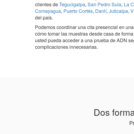
clientes de
Tegucigalpa
,
San Pedro Sula
,
La C
Comayagua
,
Puerto Cortés
,
Danlí
,
Juticalpa
,
V
del país.
Podemos coordinar una cita presencial en una c
cómo tomar las muestras desde casa de forma c
usted pueda acceder a una prueba de ADN segur
complicaciones innecesarias.
Dos forma
P