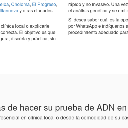
eiba
,
Choloma
,
El Progreso
,
rápido y no invasivo. Una vez
illanueva
y otras ciudades
el análisis genético y se emit
Si desea saber cuál es la op
línica local o explicarle
por WhatsApp e indíquenos s
orrecta. El objetivo es que
procedimiento adecuado para 
a, discreta y práctica, sin
s de hacer su prueba de ADN e
resencial en clínica local o desde la comodidad de su ca