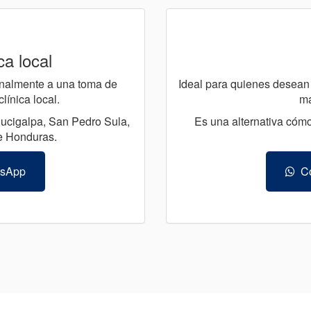
ca local
sonalmente a una toma de
Ideal para quienes desean 
ínica local.
ma
gucigalpa, San Pedro Sula,
Es una alternativa cómo
e Honduras.
tsApp
Co