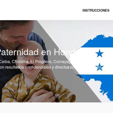
INSTRUCCIONES
aternidad en Honduras
Ceiba, Choloma, El Progreso, Comayagua, Puerto Cortés, Danlí
 resultados confidenciales y directos con el laboratorio.