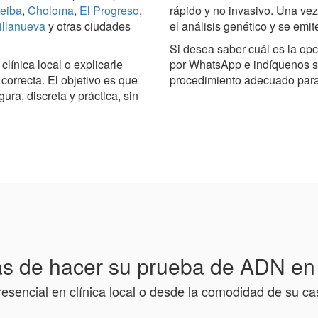
eiba
,
Choloma
,
El Progreso
,
rápido y no invasivo. Una vez
illanueva
y otras ciudades
el análisis genético y se emit
Si desea saber cuál es la op
línica local o explicarle
por WhatsApp e indíquenos s
orrecta. El objetivo es que
procedimiento adecuado para 
a, discreta y práctica, sin
s de hacer su prueba de ADN e
resencial en clínica local o desde la comodidad de su ca