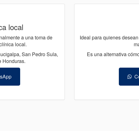
ca local
sonalmente a una toma de
Ideal para quienes desean 
ínica local.
ma
gucigalpa, San Pedro Sula,
Es una alternativa cómo
e Honduras.
tsApp
Co