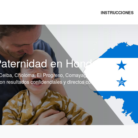
INSTRUCCIONES
aternidad en Honduras
Ceiba, Choloma, El Progreso, Comayagua, Puerto Cortés, Danlí
 resultados confidenciales y directos con el laboratorio.