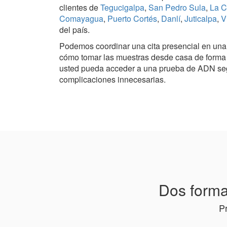
clientes de
Tegucigalpa
,
San Pedro Sula
,
La C
Comayagua
,
Puerto Cortés
,
Danlí
,
Juticalpa
,
V
del país.
Podemos coordinar una cita presencial en una c
cómo tomar las muestras desde casa de forma c
usted pueda acceder a una prueba de ADN segur
complicaciones innecesarias.
Dos forma
P