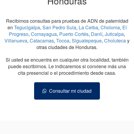
Honduras
Recibimos consultas para pruebas de ADN de paternidad
en
Tegucigalpa
,
San Pedro Sula
,
La Ceiba
,
Choloma
,
El
Progreso
,
Comayagua
,
Puerto Cortés
,
Danlí
,
Juticalpa
,
Villanueva
,
Catacamas
,
Tocoa
,
Siguatepeque
,
Choluteca
y
otras ciudades de Honduras.
Si usted se encuentra en cualquier otra localidad, también
puede escribirnos. Le indicaremos si conviene más una
cita presencial o el procedimiento desde casa.
Consultar mi ciudad