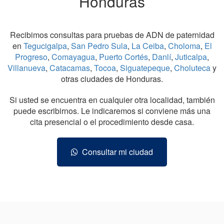
Honduras
Recibimos consultas para pruebas de ADN de paternidad
en
Tegucigalpa
,
San Pedro Sula
,
La Ceiba
,
Choloma
,
El
Progreso
,
Comayagua
,
Puerto Cortés
,
Danlí
,
Juticalpa
,
Villanueva
,
Catacamas
,
Tocoa
,
Siguatepeque
,
Choluteca
y
otras ciudades de Honduras.
Si usted se encuentra en cualquier otra localidad, también
puede escribirnos. Le indicaremos si conviene más una
cita presencial o el procedimiento desde casa.
Consultar mi ciudad