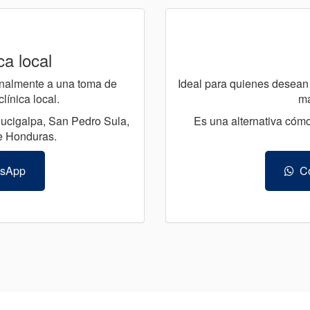
ca local
sonalmente a una toma de
Ideal para quienes desean 
ínica local.
ma
gucigalpa, San Pedro Sula,
Es una alternativa cómo
e Honduras.
tsApp
Co