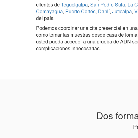
clientes de
Tegucigalpa
,
San Pedro Sula
,
La C
Comayagua
,
Puerto Cortés
,
Danlí
,
Juticalpa
,
V
del país.
Podemos coordinar una cita presencial en una c
cómo tomar las muestras desde casa de forma c
usted pueda acceder a una prueba de ADN segur
complicaciones innecesarias.
Dos forma
P