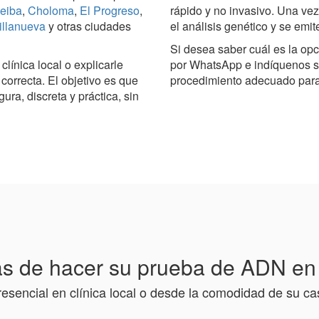
eiba
,
Choloma
,
El Progreso
,
rápido y no invasivo. Una vez
illanueva
y otras ciudades
el análisis genético y se emit
Si desea saber cuál es la op
línica local o explicarle
por WhatsApp e indíquenos s
orrecta. El objetivo es que
procedimiento adecuado para 
a, discreta y práctica, sin
s de hacer su prueba de ADN e
resencial en clínica local o desde la comodidad de su ca