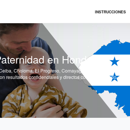
INSTRUCCIONES
aternidad en Honduras
Ceiba, Choloma, El Progreso, Comayagua, Puerto Cortés, Danlí
 resultados confidenciales y directos con el laboratorio.