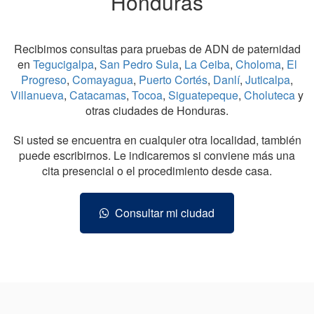
Honduras
Recibimos consultas para pruebas de ADN de paternidad
en
Tegucigalpa
,
San Pedro Sula
,
La Ceiba
,
Choloma
,
El
Progreso
,
Comayagua
,
Puerto Cortés
,
Danlí
,
Juticalpa
,
Villanueva
,
Catacamas
,
Tocoa
,
Siguatepeque
,
Choluteca
y
otras ciudades de Honduras.
Si usted se encuentra en cualquier otra localidad, también
puede escribirnos. Le indicaremos si conviene más una
cita presencial o el procedimiento desde casa.
Consultar mi ciudad